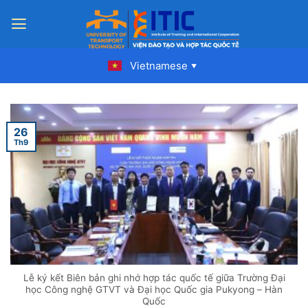
Skip
to
content
Vietnamese
▼
26
Th9
Lễ ký kết Biên bản ghi nhớ hợp tác quốc tế giữa Trường Đại
học Công nghệ GTVT và Đại học Quốc gia Pukyong – Hàn
Quốc