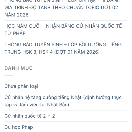
THÔNG BÁO TUYỂN SINH – LỚP ÔN TẬP THI ĐÁNH
GIÁ TRÌNH ĐỘ TANB THEO CHUẨN TOEIC ĐỢT 02
NĂM 2026
HỌC NĂM CUỐI – NHẬN BẰNG CỬ NHÂN QUỐC TẾ
TỪ PHÁP
THÔNG BÁO TUYỂN SINH – LỚP BỒI DƯỠNG TIẾNG
TRUNG HSK 3, HSK 4 (ĐỢT 01 NĂM 2026)
DANH MỤC
Chưa phân loại
Cử nhân hệ tăng cường tiếng Nhật (định hướng thực
tập và làm việc tại Nhật Bản)
Cử nhân quốc tế 2 + 2
Du học Pháp