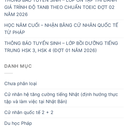
THÔNG BÁO TUYỂN SINH – LỚP ÔN TẬP THI ĐÁNH
GIÁ TRÌNH ĐỘ TANB THEO CHUẨN TOEIC ĐỢT 02
NĂM 2026
HỌC NĂM CUỐI – NHẬN BẰNG CỬ NHÂN QUỐC TẾ
TỪ PHÁP
THÔNG BÁO TUYỂN SINH – LỚP BỒI DƯỠNG TIẾNG
TRUNG HSK 3, HSK 4 (ĐỢT 01 NĂM 2026)
DANH MỤC
Chưa phân loại
Cử nhân hệ tăng cường tiếng Nhật (định hướng thực
tập và làm việc tại Nhật Bản)
Cử nhân quốc tế 2 + 2
Du học Pháp