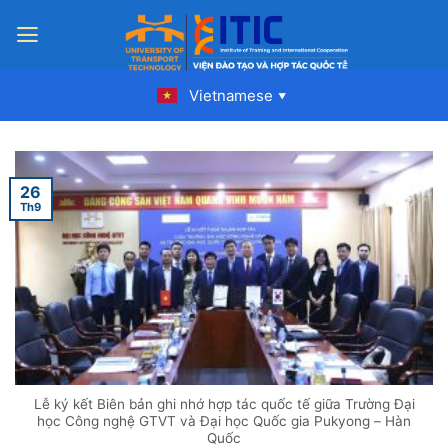
Skip
to
content
Vietnamese
▼
26
Th9
Lễ ký kết Biên bản ghi nhớ hợp tác quốc tế giữa Trường Đại
học Công nghệ GTVT và Đại học Quốc gia Pukyong – Hàn
Quốc