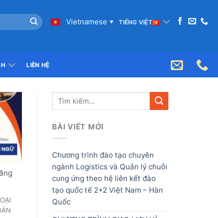
Vietnamese
TIẾNG VIỆT
▼
NH
LIÊN HỆ
BÀI VIẾT MỚI
Chương trình đào tạo chuyên
ngành Logistics và Quản lý chuỗi
Tăng
cung ứng theo hệ liên kết đào
tạo quốc tế 2+2 Việt Nam – Hàn
OẠI
Quốc
OÀN