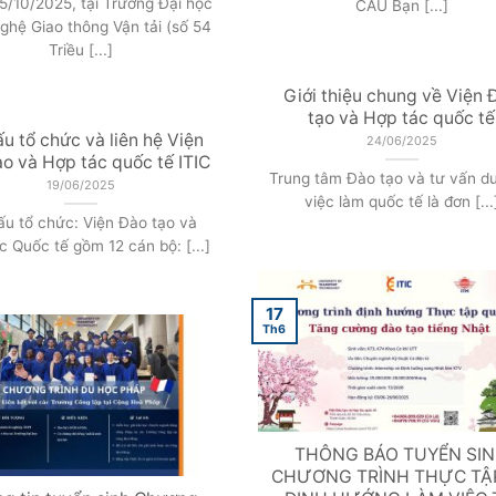
5/10/2025, tại Trường Đại học
CẦU Bạn [...]
ghệ Giao thông Vận tải (số 54
Triều [...]
Giới thiệu chung về Viện 
tạo và Hợp tác quốc tế
u tổ chức và liên hệ Viện
24/06/2025
ạo và Hợp tác quốc tế ITIC
Trung tâm Đào tạo và tư vấn d
19/06/2025
việc làm quốc tế là đơn [...
ấu tổ chức: Viện Đào tạo và
c Quốc tế gồm 12 cán bộ: [...]
17
Th6
THÔNG BÁO TUYỂN SI
CHƯƠNG TRÌNH THỰC TẬ