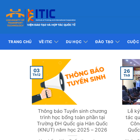
Skip
to
content
TRANG CHỦ
VỀ ITIC
DU HỌC
ĐÀO TẠO
CUỘC 
03
26
Th12
Th9
Thông báo Tuyển sinh chương
Lễ ký
trình học bổng toàn phần tại
tác q
Trường ĐH Quốc gia Hàn Quốc
Côn
(KNUT) năm học 2025 – 2026
Quốc