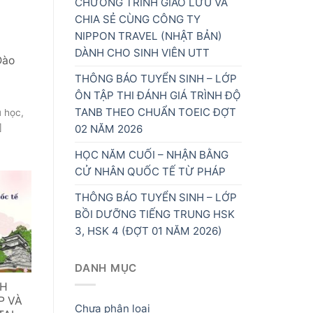
CHƯƠNG TRÌNH GIAO LƯU VÀ
CHIA SẺ CÙNG CÔNG TY
NIPPON TRAVEL (NHẬT BẢN)
DÀNH CHO SINH VIÊN UTT
Đào
THÔNG BÁO TUYỂN SINH – LỚP
ÔN TẬP THI ĐÁNH GIÁ TRÌNH ĐỘ
TANB THEO CHUẨN TOEIC ĐỢT
u học,
]
02 NĂM 2026
HỌC NĂM CUỐI – NHẬN BẰNG
CỬ NHÂN QUỐC TẾ TỪ PHÁP
THÔNG BÁO TUYỂN SINH – LỚP
BỒI DƯỠNG TIẾNG TRUNG HSK
3, HSK 4 (ĐỢT 01 NĂM 2026)
DANH MỤC
NH
P VÀ
Chưa phân loại