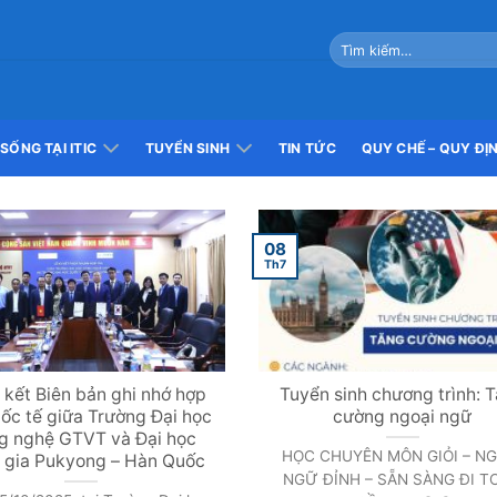
SỐNG TẠI ITIC
TUYỂN SINH
TIN TỨC
QUY CHẾ – QUY ĐỊ
08
Th7
 kết Biên bản ghi nhớ hợp
Tuyển sinh chương trình: 
uốc tế giữa Trường Đại học
cường ngoại ngữ
g nghệ GTVT và Đại học
HỌC CHUYÊN MÔN GIỎI – NG
 gia Pukyong – Hàn Quốc
NGỮ ĐỈNH – SẴN SÀNG ĐI T