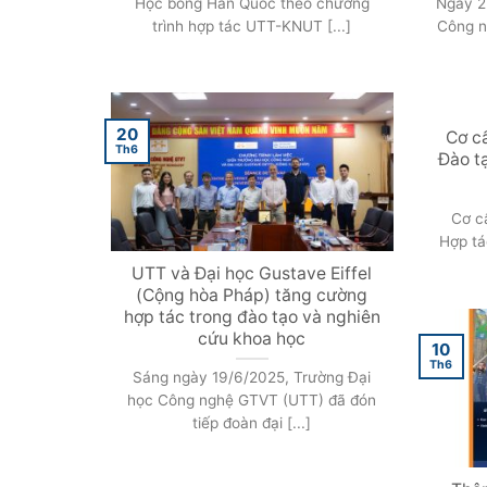
Học bổng Hàn Quốc theo chương
Ngày 2
trình hợp tác UTT-KNUT [...]
Công n
20
Cơ cấ
Th6
Đào t
Cơ c
Hợp tá
UTT và Đại học Gustave Eiffel
(Cộng hòa Pháp) tăng cường
hợp tác trong đào tạo và nghiên
cứu khoa học
10
Th6
Sáng ngày 19/6/2025, Trường Đại
học Công nghệ GTVT (UTT) đã đón
tiếp đoàn đại [...]