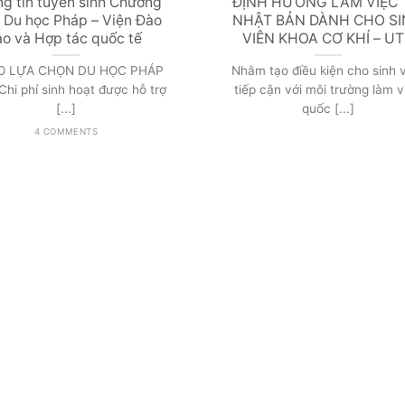
g tin tuyển sinh Chương
ĐỊNH HƯỚNG LÀM VIỆC 
h Du học Pháp – Viện Đào
NHẬT BẢN DÀNH CHO S
ạo và Hợp tác quốc tế
VIÊN KHOA CƠ KHÍ – U
O LỰA CHỌN DU HỌC PHÁP
Nhằm tạo điều kiện cho sinh 
phí sinh hoạt được hỗ trợ
tiếp cận với môi trường làm v
[...]
quốc [...]
4 COMMENTS